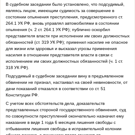
В судебном заседании было установлено, что подсудимый,
являясь лицом, имеющим судимость за совершение в
состоянии опьянения преступления, предусмотренного ст.
264.1 УК РФ, вновь управлял автомобилями в состоянии
опьянения (ч. 2 ст. 264.1 УК РФ); публично оскорбил
представителя власти при исполнении им своих должностных
обязанностей (ст. 319 УК РФ); применил насилие не опасное
для жизни или здоровья и высказал угрозы применения
насилия в отношении представителя власти в связи с
исполнением им своих должностных обязанностей (ч. 1 ст.
318 УК РФ).
Подсудимый в судебном заседании вину в предъявленном
обвинении не признал, настаивал на своей невиновности, от
дачи показаний отказался в соответствии со ст. 51
Конституции РФ.
С учетом всех обстоятельств дела, доказательств
представленных стороной государственного обвинения, суд
по совокупности преступлений окончательно назначил ему
наказание в виде 1 года 6 месяцев лишения свободы с
отбыванием лишения свободы в исправительной колонии
общего режима, с лишением права заниматься