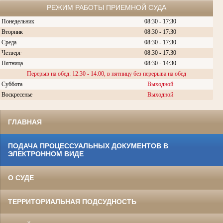
РЕЖИМ РАБОТЫ ПРИЕМНОЙ СУДА
Понедельник
08:30 - 17:30
Вторник
08:30 -
17:30
Среда
08:30 -
17:30
Четверг
08:30 - 17:30
Пятница
08:30 - 14:30
Перерыв на обед: 12:30 - 14:00, в пятницу без перерыва на обед
Суббота
Выходной
Воскресенье
Выходной
ГЛАВНАЯ
ПОДАЧА ПРОЦЕССУАЛЬНЫХ ДОКУМЕНТОВ В
ЭЛЕКТРОННОМ ВИДЕ
О СУДЕ
ТЕРРИТОРИАЛЬНАЯ ПОДСУДНОСТЬ