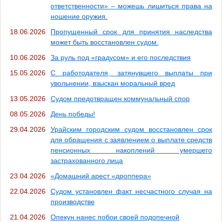
ответственности» – можешь лишиться права на
ношение оружия.
18.06.2026
Пропущенный срок для принятия наследства
может быть восстановлен судом.
10.06.2026
За руль под «градусом» и его последствия
15.05.2026
С работодателя, затянувшего выплаты при
увольнении, взыскан моральный вред
13.05.2026
Судом предотвращен коммунальный спор
08.05.2026
День победы!
29.04.2026
Урайским городским судом восстановлен срок
для обращения с заявлением о выплате средств
пенсионных накоплений умершего
застрахованного лица
23.04.2026
«Домашний арест «дроппера»
22.04.2026
Судом установлен факт несчастного случая на
производстве
21.04.2026
Опекун нанес побои своей подопечной