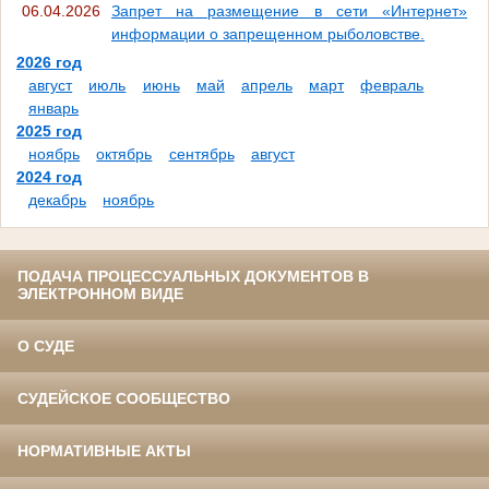
06.04.2026
Запрет на размещение в сети «Интернет»
информации о запрещенном рыболовстве.
2026 год
август
июль
июнь
май
апрель
март
февраль
январь
2025 год
ноябрь
октябрь
сентябрь
август
2024 год
декабрь
ноябрь
ПОДАЧА ПРОЦЕССУАЛЬНЫХ ДОКУМЕНТОВ В
ЭЛЕКТРОННОМ ВИДЕ
О СУДЕ
СУДЕЙСКОЕ СООБЩЕСТВО
НОРМАТИВНЫЕ АКТЫ